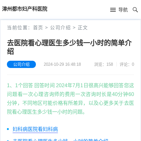
首
漳州都市妇产科医院
导航
页
首
当前位置：
首页
>
公司介绍
>
正文
页
公
去医院看心理医生多少钱一小时的简单介
绍
司
介
公司介绍
2024-10-29 16:48:18
浏览：158
评论：0
绍
1、1个回答 回答时间 2024年7月1日很高兴能够回答您这
问题看一次心理咨询师的费用一次咨询时长是40分钟60
分钟，不同地区可能价格有所差异，以及心更多关于去医
院看心理医生多少钱一小时的问题。
妇科病医院看妇科病