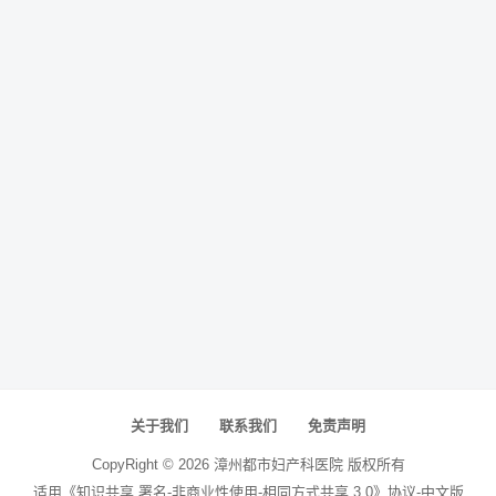
关于我们
联系我们
免责声明
CopyRight ©
2026
漳州都市妇产科医院
版权所有
适用《知识共享 署名-非商业性使用-相同方式共享 3.0》协议-中文版