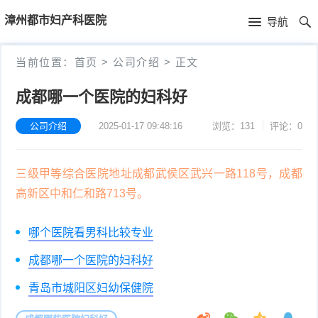
首
漳州都市妇产科医院
导航
页
首
当前位置：
首页
>
公司介绍
>
正文
页
公
成都哪一个医院的妇科好
司
公司介绍
2025-01-17 09:48:16
浏览：131
评论：0
介
三级甲等综合医院地址成都武侯区武兴一路118号，成都
绍
高新区中和仁和路713号。
哪个医院看男科比较专业
成都哪一个医院的妇科好
青岛市城阳区妇幼保健院