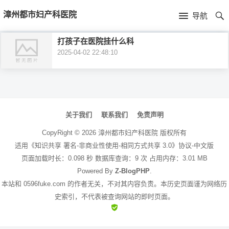
首
漳州都市妇产科医院
导航
页
首
打孩子在医院挂什么科
2025-04-02 22:48:10
页
公
司
文
介
章
关于我们
联系我们
免责声明
绍
导
CopyRight ©
2026
漳州都市妇产科医院
版权所有
航
适用《知识共享 署名-非商业性使用-相同方式共享 3.0》协议-中文版
页面加载时长：0.098 秒 数据库查询：9 次 占用内存：3.01 MB
Powered By
Z-BlogPHP
.
本站和 0596fuke.com 的作者无关，不对其内容负责。本历史页面谨为网络历
史索引，不代表被查询网站的即时页面。